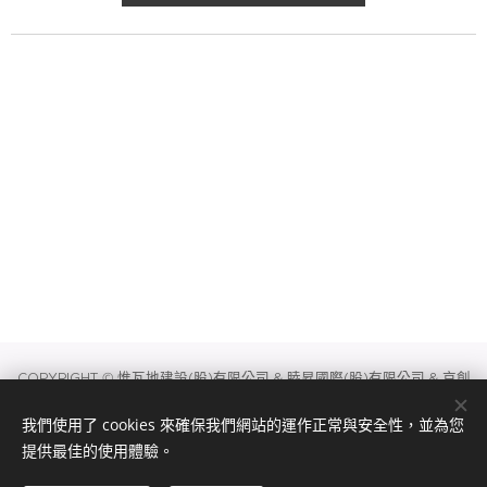
COPYRIGHT © 惟瓦地建設(股)有限公司 & 睦昇國際(股)有限公司 & 京創
建設(股)有限公司 & 耕耘建設(股)有限公司 & 京天擇有限公司
我們使用了 cookies 來確保我們網站的運作正常與安全性，並為您
|
|
|
TEL: 02-2345-2389
FAX: 02-
10679
臺北市大安區信義路四段306號11樓
提供最佳的使用體驗。
2345-2375